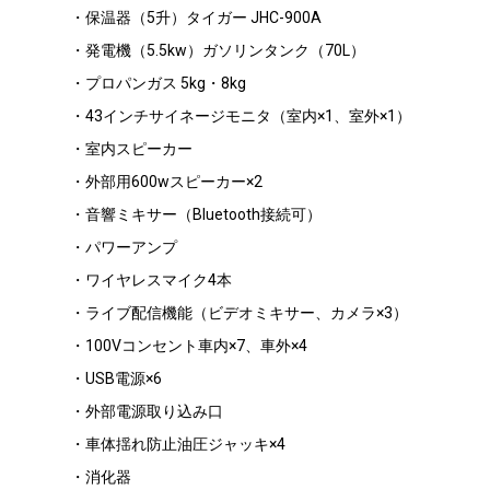
・保温器（5升）タイガー JHC-900A
・発電機（5.5kw）ガソリンタンク（70L）
・プロパンガス 5kg・8kg
・43インチサイネージモニタ（室内×1、室外×1）
・室内スピーカー
・外部用600wスピーカー×2
・音響ミキサー（Bluetooth接続可）
・パワーアンプ
・ワイヤレスマイク4本
・ライブ配信機能（ビデオミキサー、カメラ×3）
・100Vコンセント車内×7、車外×4
・USB電源×6
・外部電源取り込み口
・車体揺れ防止油圧ジャッキ×4
・消化器