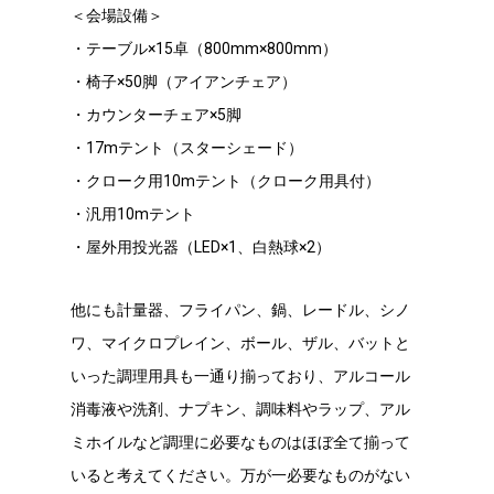
＜会場設備＞
・テーブル×15卓（800mm×800mm）
・椅子×50脚（アイアンチェア）
・カウンターチェア×5脚
・17mテント（スターシェード）
・クローク用10mテント（クローク用具付）
・汎用10mテント
・屋外用投光器（LED×1、白熱球×2）
他にも計量器、フライパン、鍋、レードル、シノ
ワ、マイクロプレイン、ボール、ザル、バットと
いった調理用具も一通り揃っており、アルコール
消毒液や洗剤、ナプキン、調味料やラップ、アル
ミホイルなど調理に必要なものはほぼ全て揃って
いると考えてください。万が一必要なものがない