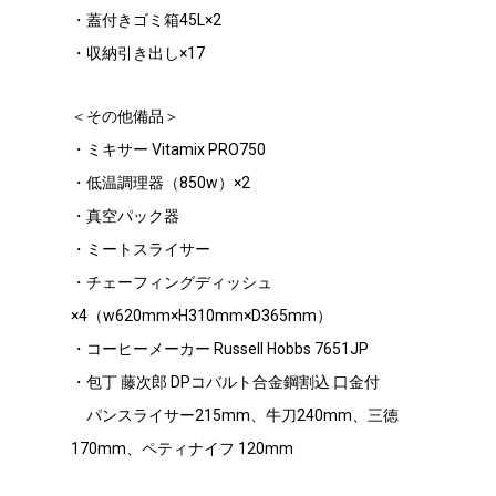
・蓋付きゴミ箱45L×2
・収納引き出し×17
＜その他備品＞
・ミキサー Vitamix PRO750
・低温調理器（850w）×2
・真空パック器
・ミートスライサー
・チェーフィングディッシュ
×4（w620mm×H310mm×D365mm）
・コーヒーメーカー Russell Hobbs 7651JP
・包丁 藤次郎 DPコバルト合金鋼割込 口金付
・
パンスライサー215mm、牛刀240mm、三徳
170mm、ペティナイフ 120mm