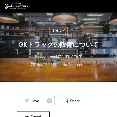
TRUCK
GKトラックの設備について
By
GoodmanKITCHEN STAFF
2019年12月1日
No Comments
Love
Share
4
Tweet