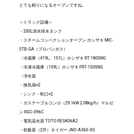
とても頼りになるオーブンですね。
＜トラック設備＞
・200L清水排水タンク
・スチームコンベクションオーブン ホシザキ MIC-
5TB-GA（プロパンガス）
・冷蔵庫（419L、151L）ホシザキ RT-180SNG
・冷凍冷蔵庫（159L）ホシザキ FRT-150SNG
・浄水器
・換気扇×2
・シンク・蛇口×2
・ガステーブルコンロ（29.1kW 2.08kg/h）マルゼ
ン RGC-096C
・電気温水器 TOTO RESK06A2
・炊飯器（2升）タイガー JNO-A360-XS