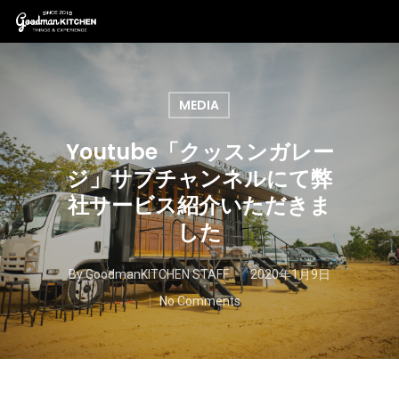
MEDIA
Youtube「クッスンガレー
ジ」サブチャンネルにて弊
社サービス紹介いただきま
した
By
GoodmanKITCHEN STAFF
2020年1月9日
No Comments